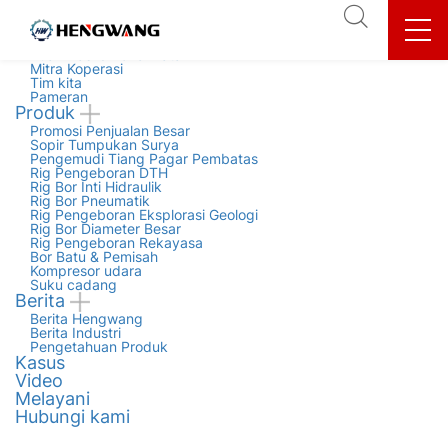
Tentang kami
Profil Perusahaan
Budaya perusahaan
Kualifikasi & Kehormatan
Mitra Koperasi
Tim kita
Pameran
Produk
Promosi Penjualan Besar
Sopir Tumpukan Surya
Pengemudi Tiang Pagar Pembatas
Rig Pengeboran DTH
Rig Bor Inti Hidraulik
Rig Bor Pneumatik
Rig Pengeboran Eksplorasi Geologi
Rig Bor Diameter Besar
Rig Pengeboran Rekayasa
Bor Batu & Pemisah
Kompresor udara
Suku cadang
Berita
Berita Hengwang
Berita Industri
Pengetahuan Produk
Kasus
Video
Melayani
Hubungi kami