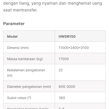
dengan tiang, yang nyaman dan menghemat uang
saat mentransfer.
Parameter
Model
HWDR150
Dimensi (mm)
11000*2400*3100
Massa kendaraan (kg)
17000
Kedalaman pengeboran
22
(m)
Diameter pengeboran (mm)
600-2000
Sudut rotasi (°)
360
Kecepatan berjalan (km/ja
5-8