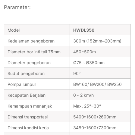
Parameter:
Model
HWDL350
Kedalaman pengeboran
300m (152mm~203mm)
Diameter bor inti tali 75mm
450~500m
Diameter pengeboran
Ø75～Ø350mm
Sudut pengeboran
90°
Pompa lumpur
BW160/ BW200/ BW250
Kecepatan Berjalan
0～2 km/h
Kemampuan menanjak
Max. 25°~30°
Dimensi transportasi
5400*1600*2600mm
Dimensi kondisi kerja
3480*1600*7300mm